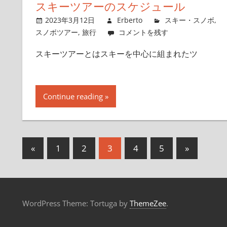
スキーツアーのスケジュール
2023年3月12日
Erberto
スキー・スノボ
,
スノボツアー
,
旅行
コメントを残す
スキーツアーとはスキーを中心に組まれたツ
Continue reading
«
前
1
2
3
4
5
次
»
投
の
の
稿
記
記
事
事
ナ
WordPress Theme: Tortuga by
ThemeZee
.
ビ