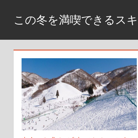
コ
ン
この冬を満喫できるスキ
テ
ン
銀
ツ
世
へ
界
に
ス
飛
キ
び
ッ
込
プ
め