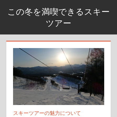
コ
この冬を満喫できるスキー
ン
テ
ツアー
ン
銀
ツ
世
へ
界
ス
に
キ
飛
ッ
び
プ
込
め
スキーツアーの魅力について