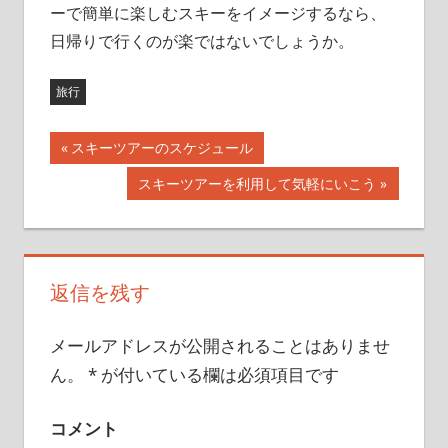
ーで簡単に楽しむスキーをイメージするなら、
日帰りで行くのが楽ではないでしょうか。
旅行
前
スキーツアーのスケジュール
投
の
次
スキーツアーを利用して気軽にいこう
記
稿
の
事:
記
ナ
事:
ビ
返信を残す
ゲ
メールアドレスが公開されることはありませ
ー
ん。
*
が付いている欄は必須項目です
シ
コメント
ョ