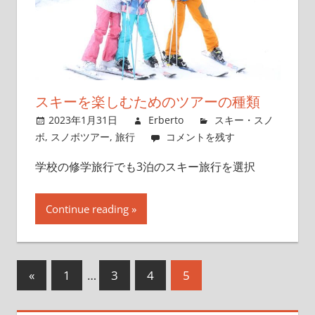
スキーを楽しむためのツアーの種類
2023年1月31日
Erberto
スキー・スノ
ボ
,
スノボツアー
,
旅行
コメントを残す
学校の修学旅行でも3泊のスキー旅行を選択
Continue reading
«
前
1
…
3
4
5
投
の