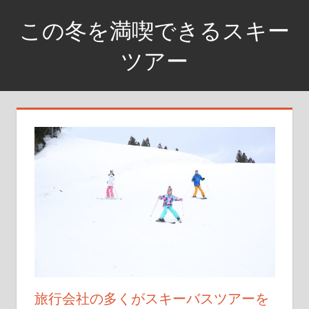
コ
この冬を満喫できるスキー
ン
テ
ツアー
ン
銀
ツ
世
へ
界
ス
に
キ
飛
ッ
び
プ
込
め
旅行会社の多くがスキーバスツアーを