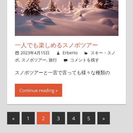
一人でも楽しめるスノボツアー
2023年4月15日
Erberto
スキー・スノ
ボ
,
スノボツアー
,
旅行
コメントを残す
スノボツアーと一言で言っても様々な種類の
Continue reading
«
前
1
2
3
4
5
次
»
投
の
の