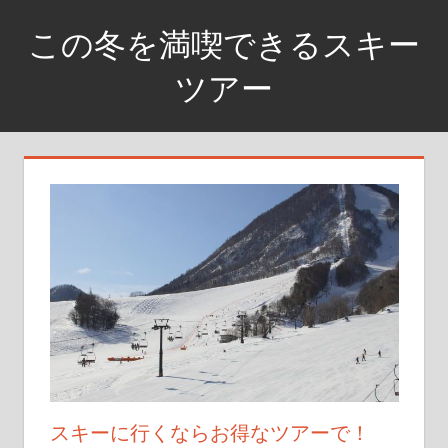
コ
この冬を満喫できるスキー
ン
テ
ツアー
ン
銀
ツ
世
へ
界
ス
に
キ
飛
ッ
び
プ
込
め
スキーに行くならお得なツアーで！