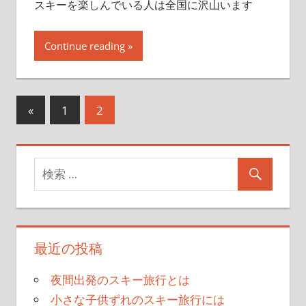
スキーを楽しんでいる人は全国に沢山います
Continue reading
«
前
1
2
投
の
稿
記
事
ナ
ビ
ゲ
最近の投稿
ー
シ
夜間出発のスキー旅行とは
小さな子供ずれのスキー旅行には