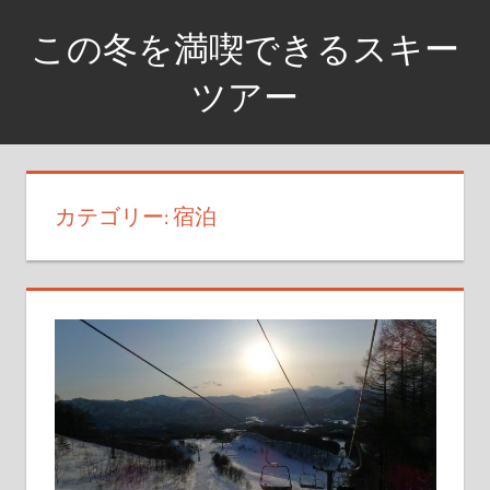
コ
この冬を満喫できるスキー
ン
テ
ツアー
ン
銀
ツ
世
へ
界
ス
カテゴリー: 宿泊
に
キ
飛
ッ
び
プ
込
め