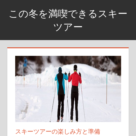
コ
この冬を満喫できるスキー
ン
テ
ツアー
ン
銀
ツ
世
へ
界
ス
に
キ
飛
ッ
び
プ
込
め
スキーツアーの楽しみ方と準備