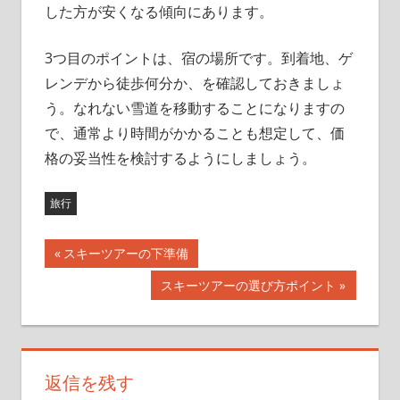
した方が安くなる傾向にあります。
3つ目のポイントは、宿の場所です。到着地、ゲ
レンデから徒歩何分か、を確認しておきましょ
う。なれない雪道を移動することになりますの
で、通常より時間がかかることも想定して、価
格の妥当性を検討するようにしましょう。
旅行
前
スキーツアーの下準備
投
の
次
スキーツアーの選び方ポイント
記
稿
の
事:
記
ナ
事:
ビ
返信を残す