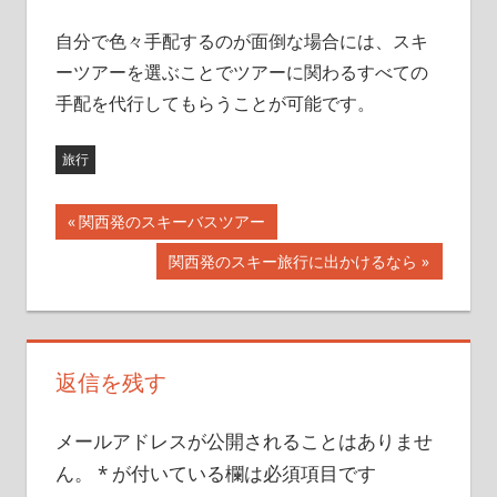
自分で色々手配するのが面倒な場合には、スキ
ーツアーを選ぶことでツアーに関わるすべての
手配を代行してもらうことが可能です。
旅行
前
関西発のスキーバスツアー
投
の
次
関西発のスキー旅行に出かけるなら
記
稿
の
事:
記
ナ
事:
ビ
返信を残す
ゲ
メールアドレスが公開されることはありませ
ー
ん。
*
が付いている欄は必須項目です