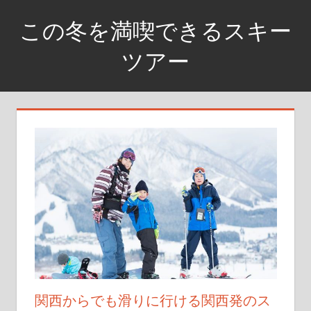
コ
この冬を満喫できるスキー
ン
テ
ツアー
ン
銀
ツ
世
へ
界
ス
に
キ
飛
ッ
び
プ
込
め
関西からでも滑りに行ける関西発のス