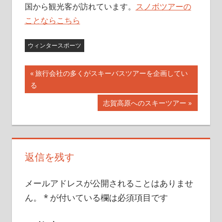
国から観光客が訪れています。
スノボツアーの
ことならこちら
ウィンタースポーツ
前
旅行会社の多くがスキーバスツアーを企画してい
投
る
の
記
稿
次
志賀高原へのスキーツアー
事:
の
ナ
記
事:
ビ
返信を残す
ゲ
ー
メールアドレスが公開されることはありませ
ん。
*
が付いている欄は必須項目です
シ
ョ