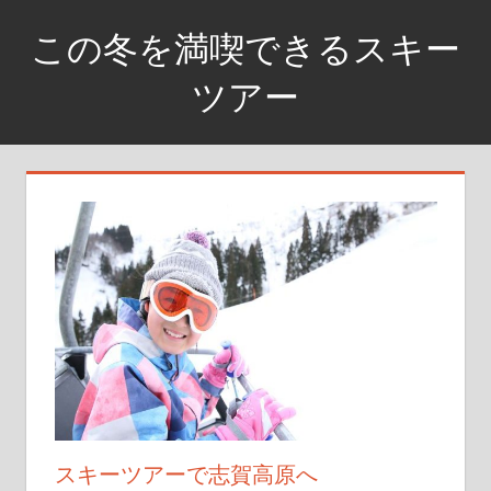
コ
この冬を満喫できるスキー
ン
テ
ツアー
ン
銀
ツ
世
へ
界
ス
に
キ
飛
ッ
び
プ
込
め
スキーツアーで志賀高原へ