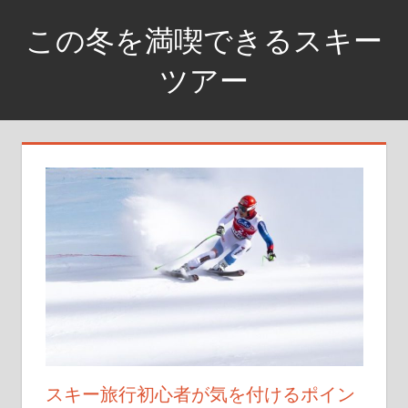
コ
この冬を満喫できるスキー
ン
テ
ツアー
ン
銀
ツ
世
へ
界
ス
に
キ
飛
ッ
び
プ
込
め
スキー旅行初心者が気を付けるポイン