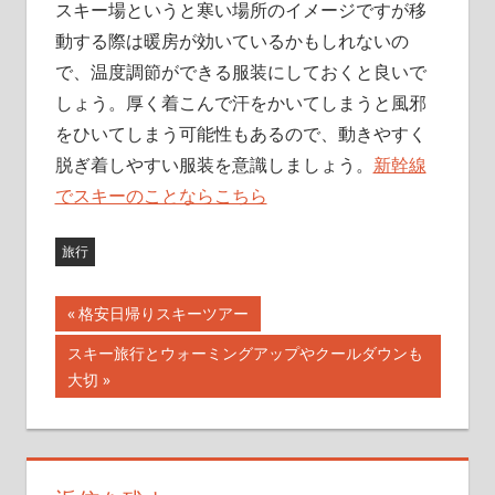
スキー場というと寒い場所のイメージですが移
動する際は暖房が効いているかもしれないの
で、温度調節ができる服装にしておくと良いで
しょう。厚く着こんで汗をかいてしまうと風邪
をひいてしまう可能性もあるので、動きやすく
脱ぎ着しやすい服装を意識しましょう。
新幹線
でスキーのことならこちら
旅行
前
格安日帰りスキーツアー
投
の
次
スキー旅行とウォーミングアップやクールダウンも
記
稿
の
大切
事:
記
ナ
事:
ビ