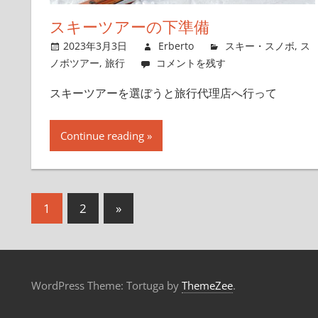
スキーツアーの下準備
2023年3月3日
Erberto
スキー・スノボ
,
ス
ノボツアー
,
旅行
コメントを残す
スキーツアーを選ぼうと旅行代理店へ行って
Continue reading
1
2
次
»
投
の
稿
記
事
ナ
WordPress Theme: Tortuga by
ThemeZee
.
ビ