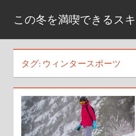
コ
ン
この冬を満喫できるスキ
テ
ン
銀
ツ
世
へ
界
に
ス
タグ: ウィンタースポーツ
飛
キ
び
ッ
込
プ
め